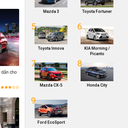
Mazda 3
Toyota Fortuner
5
6
Toyota Innova
KIA Morning /
Picanto
7
8
p dẫn cho
Mazda CX-5
Honda City
9
Ford EcoSport