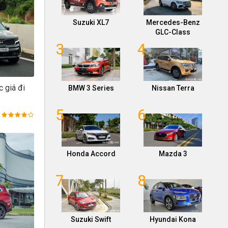
Suzuki XL7
Mercedes-Benz
GLC-Class
3
4
 giá đi
BMW 3 Series
Nissan Terra
5
6
Honda Accord
Mazda 3
7
8
Suzuki Swift
Hyundai Kona