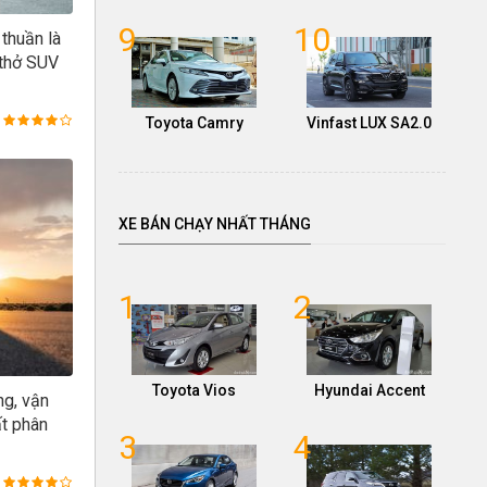
9
10
thuần là
 thở SUV
Toyota Camry
Vinfast LUX SA2.0
XE BÁN CHẠY NHẤT THÁNG
1
2
Toyota Vios
Hyundai Accent
ng, vận
ất phân
3
4