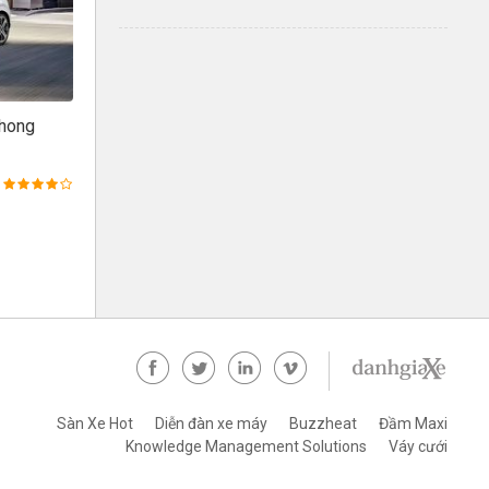
phong
Sàn Xe Hot
Diễn đàn xe máy
Buzzheat
Đầm Maxi
Knowledge Management Solutions
Váy cưới