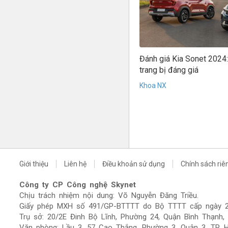
Đánh giá Kia Sonet 2024:
trang bị đáng giá
Khoa NX
Giới thiệu
Liên hệ
Điều khoản sử dụng
Chính sách riê
Công ty CP Công nghệ Skynet
Chịu trách nhiệm nội dung: Võ Nguyễn Đăng Triều.
Giấy phép MXH số 491/GP-BTTTT do Bộ TTTT cấp ngày 2
Trụ sở: 20/2E Đinh Bộ Lĩnh, Phường 24, Quận Bình Thạnh,
Văn phòng: Lầu 3, 57 Cao Thắng, Phường 3, Quận 3, TP.