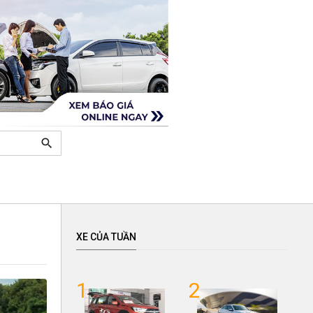
search
XE CỦA TUẦN
1
2