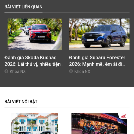
BÀI VIẾT LIÊN QUAN
Đánh giá Skoda Kushaq
Đánh giá Subaru Forester
2026: Lái thú vị, nhiều tiện
2026: Mạnh mẽ, êm ái đi
nghi, giá cạnh tranh
cùng hệ thống ADAS hoàn
Khoa NX
Khoa NX
hảo
BÀI VIẾT NỔI BẬT