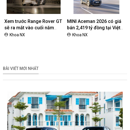
Xem trước Range Rover GT
MINI Aceman 2026 có giá
sẽ ra mắt vào cuối năm
bán 2,419 tỷ đồng tại Việt
2026
Nam
Khoa NX
Khoa NX
BÀI VIẾT MỚI NHẤT