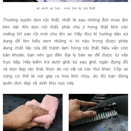
vệ sinh xe hơi - mùi hôi từ nội thất
Thường xuyên dọn nội thất, nhất là sau những đợt mưa ẩm
kéo dài. Khi dọn nội thất, phải chú ý hong thật khô các
miếng lót sàn rồi mới cho lên xe. Hãy đọc kĩ hướng dẫn sử
dụng để tìm hiểu xem những vị trí nào trong được phép
dùng chất tẩy rửa để tránh làm hỏng nội thất. Nếu vẫn còn
băn khoăn, bạn nên gọi đến đại lý bán xe để được tư vấn
trực tiếp. Hãy kiểm tra dưới ghế, túi sau ghế, ngăn đựng đồ
và dọn dẹp rác thải, thức ăn rơi vãi và các thứ khác. Cốp xe
cũng có thể là nơi gây ra mùi khó chịu, do đó bạn đừng
quên dọn dẹp vệ sinh khu vực này.