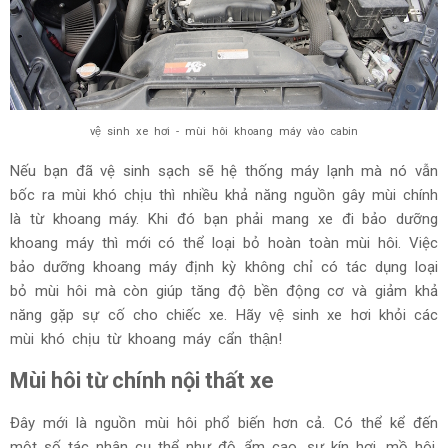
vệ sinh xe hơi - mùi hôi khoang máy vào cabin
Nếu bạn đã vệ sinh sạch sẽ hệ thống máy lạnh mà nó vẫn
bốc ra mùi khó chịu thì nhiều khả năng nguồn gây mùi chính
là từ khoang máy. Khi đó bạn phải mang xe đi bảo dưỡng
khoang máy thì mới có thể loại bỏ hoàn toàn mùi hôi. Việc
bảo dưỡng khoang máy định kỳ không chỉ có tác dụng loại
bỏ mùi hôi mà còn giúp tăng độ bền động cơ và giảm khả
năng gặp sự cố cho chiếc xe. Hãy vệ sinh xe hơi khỏi các
mùi khó chịu từ khoang máy cẩn thận!
Mùi hôi từ chính nội thất xe
Đây mới là nguồn mùi hôi phổ biến hơn cả. Có thể kể đến
một số tác nhân cụ thể như độ ẩm cao, sự kín hơi, mồ hôi,