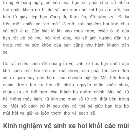
trọng vì hàng ngày, xế yêu của bạn sẽ phải chịu rất nhiều
tác nhân khiến nó bị dơ và ám mùi như khí hậu ẩm ướt, bụi
bẩn từ giày dép bạn đang đi, thức ăn, đồ uống.v.v… Đi lại
trên một chiếc xe "có mùi" là một trải nghiệm hơi khó chịu
với bất kì ai. Đặc biệt là khi vào mùa mưa, chiếc ô tô của
bạn rất dễ có mùi hôi khó chịu, nó sẽ ảnh hưởng đến sự
thoải mái và sức khỏe của bạn cũng như hành khách trên
xe.
Có rất nhiều cách để chúng ta vệ sinh xe hơi, hạn chế hoặc
khử sạch mùi hôi trên xe mà không cần phải tốn kém đưa
xe ra gara hay các tiệm spa chuyên nghiệp. Mùi hôi trong
cabin được tạo ra bởi rất nhiều nguyên nhân khác nhau,
chúng ta có thể tạm chia thành ba nhóm chính: Mùi hôi từ
hệ thống máy lạnh, từ khoang máy và từ nội thất bên trong
xe. Một số cách xử lý sau đây có thể sẽ giúp bạn loại bỏ
mùi hôi và giữ xe luôn thơm tho và sạch sẽ.
Kinh nghiệm vệ sinh xe hơi khỏi các mùi