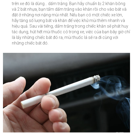
trên xe đó là dùng... dấm trắng. Bạn hãy chuẩn bị 2 khăn bông
và 2 bát nhựa, bạn tẩm dấm trắng vào khăn rồi cho vào bát và
đặt ở những nơi nặng mùi nhất. Nếu bạn có một chiếc xe lớn,
hãy tăng số lượng bát và khăn để việc khử mùi thêm nhanh và
hiệu quả. Sau vài tiếng, dấm trắng trong chiếc khăn sẽ phát huy
tác dụng, hút hết mùi thuốc có trong xe, việc của bạn bây giờ chỉ
là lấy những chiếc bát đó ra, mùi thuốc lá sẽ ra đi cùng với
những chiếc bát đó.