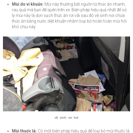
Mùi do vi khuẩn:
Mùi này thường bắt nguồn từ thức ăn nhanh,
rau quả mà bạn để quên trên xe. Biện pháp hiệu quả nhất để xử
lý mùi này là dọn sạch thức ăn rơi vãi sau đó vệ sinh nơi chứa
thức ăn bằng nước diệt khuẩn nhằm loại bỏ hoàn toàn mùi hôi
khó chịu này.
vệ sinh xe hơi
Mùi thuốc lá:
Có một biện pháp hiệu quả để loại bỏ mùi thuốc lá