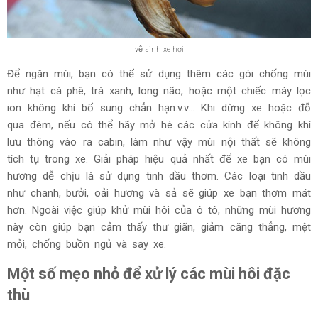
vệ sinh xe hơi
Để ngăn mùi, bạn có thể sử dụng thêm các gói chống mùi
như hạt cà phê, trà xanh, long não, hoặc một chiếc máy lọc
ion không khí bổ sung chẳn hạn.v.v... Khi dừng xe hoặc đỗ
qua đêm, nếu có thể hãy mở hé các cửa kính để không khí
lưu thông vào ra cabin, làm như vậy mùi nội thất sẽ không
tích tụ trong xe. Giải pháp hiệu quả nhất để xe bạn có mùi
hương dễ chịu là sử dụng tinh dầu thơm. Các loại tinh dầu
như chanh, bưởi, oải hương và sả sẽ giúp xe bạn thơm mát
hơn. Ngoài việc giúp khử mùi hôi của ô tô, những mùi hương
này còn giúp bạn cảm thấy thư giãn, giảm căng thẳng, mệt
mỏi, chống buồn ngủ và say xe.
Một số mẹo nhỏ để xử lý các mùi hôi đặc
thù