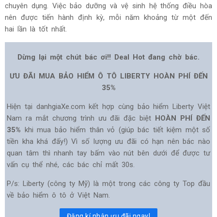
chuyên dụng. Việc bảo dưỡng và vệ sinh hệ thống điều hòa
nên được tiến hành định kỳ, mỗi năm khoảng từ một đến
hai lần là tốt nhất.
Dừng lại một chút bác ơi!! Deal Hot đang chờ bác.
ƯU ĐÃI MUA BẢO HIỂM Ô TÔ LIBERTY HOÀN PHÍ ĐẾN
35%
Hiện tại danhgiaXe.com kết hợp cùng bảo hiểm Liberty Việt
Nam ra mắt chương trình ưu đãi đặc biệt
HOÀN PHÍ ĐẾN
35%
khi mua bảo hiểm thân vỏ (giúp bác tiết kiệm một số
tiền kha khá đấy!) Vì số lượng ưu đãi có hạn nên bác nào
quan tâm thì nhanh tay bấm vào nút bên dưới để được tư
vấn cụ thể nhé, các bác chỉ mất 30s.
P/s: Liberty (công ty Mỹ) là một trong các công ty Top đầu
về bảo hiểm ô tô ở Việt Nam.
Đăng kí nhận ưu đãi ngay!