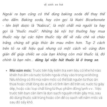
vệ sinh xe hơi
Ngoài ra bạn cũng có thể dùng baking soda để thay thế
cho dấm. Baking soda, hay còn gọi là Natri Bicarbonate
- tên biệt dược là "Nabica", là một chất mà người ta hay
gọi là "thuốc muối". Những bà nội trợ thường hay mua
thuốc này tại các tiệm thuốc tây để về nấu chè và cháo
trắng, chúng sẽ giúp thức ăn mau mềm hơn. Tuy 2 cách
trên tỏ ra rất hiệu quả nhưng có một cách vô cùng đơn
giản để giúp chiếc xe của bạn không còn mùi thuốc lá, đó
chính là bạn nên...
dừng lại việc hút thuốc lá ở trong xe
.
Mùi nấm mốc:
Trước tiên hãy kiểm tra xem liệu có khe hở nào
khiến hơi ẩm và nước từ bên ngoài chảy vào trong xe không.
Nếu không có thì mùi nấm mốc có thể bắt nguồn từ thức ăn
thừa hoặc chất lỏng do ai đó vô tình làm đổ trên xe, nước từ giày
dép, hoặc các loại chất lỏng từ thực phẩm đông lạnh.v.v... Việc
trước tiên bạn cần làm là dọn sạch nguyên nhân gây mùi, sau
đó dùng thuốc sát trùng hoặc cồn để cọ sạch vết nấm mốc và
sau đó sấy khô.