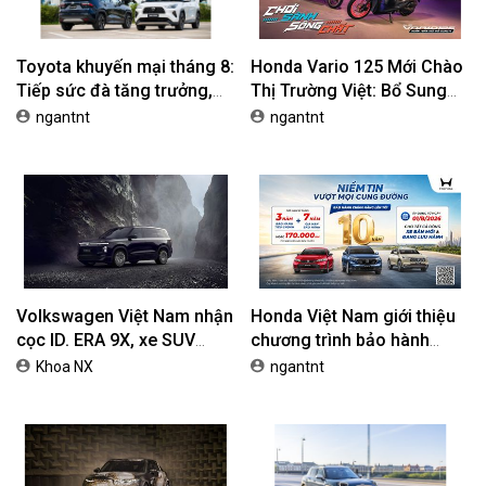
Toyota khuyến mại tháng 8:
Honda Vario 125 Mới Chào
Tiếp sức đà tăng trưởng,
Thị Trường Việt: Bổ Sung
tối ưu chi phí mua xe
Phiên Bản Street, Giá Từ
ngantnt
ngantnt
42,69 Triệu Đồng
Volkswagen Việt Nam nhận
Honda Việt Nam giới thiệu
cọc ID. ERA 9X, xe SUV
chương trình bảo hành
EREV dự kiến giá dưới 3 tỷ
chính hãng lên tới 10 năm
Khoa NX
ngantnt
đồng
dành cho khách hàng Ôtô