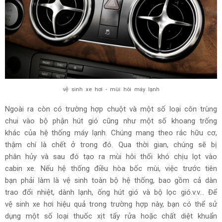
vệ sinh xe hơi - mùi hôi máy lạnh
Ngoài ra còn có trường hợp chuột và một số loại côn trùng
chui vào bộ phận hút gió cũng như một số khoang trống
khác của hệ thống máy lạnh. Chúng mang theo rác hữu cơ,
thậm chí là chết ở trong đó. Qua thời gian, chúng sẽ bị
phân hủy và sau đó tạo ra mùi hôi thối khó chịu lọt vào
cabin xe. Nếu hệ thống điều hòa bốc mùi, việc trước tiên
bạn phải làm là vệ sinh toàn bộ hệ thống, bao gồm cả dàn
trao đổi nhiệt, dành lạnh, ống hút gió và bộ lọc gió.v.v... Để
vệ sinh xe hơi hiệu quả trong trường hợp này, bạn có thể sử
dụng một số loại thuốc xịt tẩy rửa hoặc chất diệt khuẩn