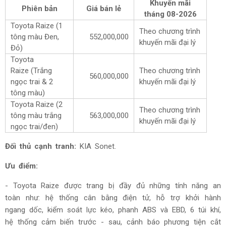
Khuyến mãi
Phiên bản
Giá bán lẻ
tháng
08-2026
Toyota Raize (1
Theo chương trình
tông màu Đen,
552,000,000
khuyến mãi đại lý
Đỏ)
Toyota
Raize
(Trắng
Theo chương trình
560,000,000
ngọc trai & 2
khuyến mãi đại lý
tông màu)
Toyota Raize (2
Theo chương trình
tông màu trắng
563,000,000
khuyến mãi đại lý
ngọc trai/đen)
Đối thủ cạnh tranh:
KIA Sonet.
Ưu điểm:
- Toyota Raize được trang bị đầy đủ những tính năng an
toàn như: hệ thống cân bằng điện tử, hỗ trợ khởi hành
ngang dốc, kiểm soát lực kéo, phanh ABS và EBD, 6 túi khí,
hệ thống cảm biến trước - sau, cảnh báo phương tiện cắt