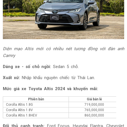
Diện mạo Altis mới có nhiều nét tương đồng với đàn anh
Camry
Dáng xe - số chỗ ngồi:
Sedan 5 chỗ.
Xuất xứ:
Nhập khẩu nguyên chiếc từ Thái Lan.
Mức giá xe Toyota Altis 2024 và khuyến mãi:
Phiên bản
Giá bán lẻ
Corolla Altis 1.8G
719,000,000
Th
Corolla Altis 1.8V
765,000,000
Th
Corolla Altis 1.8HEV
860,000,000
Th
Đối thủ cạnh tranh:
Ford Focus, Hyundai Elantra, Chevrolet