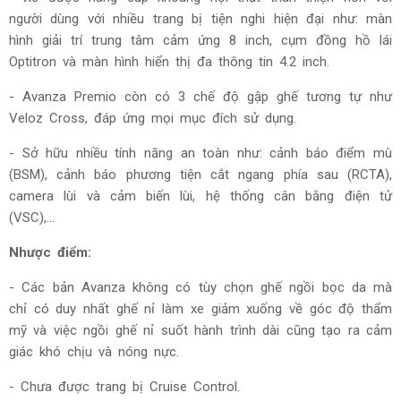
người dùng với nhiều trang bị tiện nghi hiện đại như: màn
hình giải trí trung tâm cảm ứng 8 inch, cụm đồng hồ lái
Optitron và màn hình hiển thị đa thông tin 4.2 inch.
- Avanza Premio còn có 3 chế độ gập ghế tương tự như
Veloz Cross, đáp ứng mọi mục đích sử dụng.
- Sở hữu nhiều tính năng an toàn như: cảnh báo điểm mù
(BSM), cảnh báo phương tiện cắt ngang phía sau (RCTA),
camera lùi và cảm biến lùi, hệ thống cân bằng điện tử
(VSC),...
Nhược điểm:
- Các bản Avanza không có tùy chọn ghế ngồi bọc da mà
chỉ có duy nhất ghế nỉ làm xe giảm xuống về góc độ thẩm
mỹ và việc ngồi ghế nỉ suốt hành trình dài cũng tạo ra cảm
giác khó chịu và nóng nực.
- Chưa được trang bị Cruise Control.