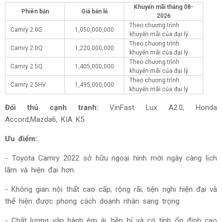
Khuyến mãi tháng
08-
Phiên bản
Giá bán lẻ
2026
Theo chương trình
Camry 2.0G
1,050,000,000
khuyến mãi của đại lý
Theo chương trình
Camry 2.0Q
1,220,000,000
khuyến mãi của đại lý
Theo chương trình
Camry 2.5Q
1,405,000,000
khuyến mãi của đại lý
Theo chương trình
Camry 2.5HV
1,495,000,000
khuyến mãi của đại lý
Đối thủ cạnh tranh:
VinFast Lux A2.0, Honda
Accord,Mazda6, KIA K5.
Ưu điểm:
- Toyota Camry 2022 sở hữu ngoại hình mới ngày càng lịch
lãm và hiện đại hơn.
- Không gian nội thất cao cấp, rộng rãi, tiện nghi hiện đại và
thể hiện được phong cách doanh nhân sang trọng.
- Chất lượng vận hành êm ái, bền bỉ và có tính ổn định cao