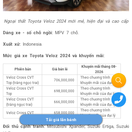
Ngoại thất Toyota Veloz 2024 mới mẻ, hiện đại và cao cấp
Dáng xe - số chỗ ngồi:
MPV 7 chỗ.
Xuất xứ:
Indonesia.
Mức giá xe Toyota Veloz 2024 và khuyến mãi:
Khuyến mãi tháng
08-
Phiên bản
Giá bán lẻ
2026
Veloz Cross CVT
Theo chương trình
706,000,000
Top (trắng ngọc trai)
khuyến mãi của đại lý
Veloz Cross CVT
Theo chương trình
698,000,000
Top
khuyến mãi của đại lý
Veloz Cross CVT
Theo chương trình
666,000,000
(trắng ngọc trai)
khuyến mãi của đại lý
Theo chương trình
Veloz Cross CVT
658,000,000
khuyến mãi của đại lý
Tải giá lăn bánh
Đối thủ cạnh tranh:
Mitsubishi Xpander, Suzuki Ertiga, Suzuki