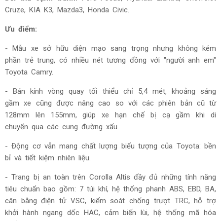
Cruze, KIA K3, Mazda3, Honda Civic.
Ưu điểm:
- Mẫu xe sở hữu diện mạo sang trọng nhưng không kém
phần trẻ trung, có nhiều nét tương đồng với "người anh em"
Toyota Camry.
- Bán kính vòng quay tối thiểu chỉ 5,4 mét, khoảng sáng
gầm xe cũng được nâng cao so với các phiên bản cũ từ
128mm lên 155mm, giúp xe hạn chế bị cạ gầm khi di
chuyển qua các cung đường xấu.
- Động cơ vẫn mang chất lượng biểu tượng của Toyota: bền
bỉ và tiết kiệm nhiên liệu.
- Trang bị an toàn trên Corolla Altis đầy đủ những tính năng
tiêu chuẩn bao gồm:
7 túi khí, hệ thống phanh ABS, EBD, BA,
cân bằng điện tử VSC, kiểm soát chống trượt TRC, hỗ trợ
khởi hành ngang dốc HAC, cảm biến lùi, hệ thống mã hóa