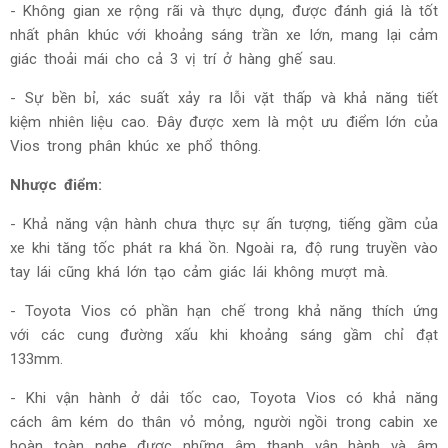
- Không gian xe rộng rãi và thực dụng, được đánh giá là tốt
nhất phân khúc với khoảng sáng trần xe lớn, mang lại cảm
giác thoải mái cho cả 3 vị trí ở hàng ghế sau.
- Sự bền bỉ, xác suất xảy ra lỗi vặt thấp và khả năng tiết
kiệm nhiên liệu cao. Đây được xem là một ưu điểm lớn của
Vios trong phân khúc xe phổ thông.
Nhược điểm:
- Khả năng vận hành chưa thực sự ấn tượng, tiếng gầm của
xe khi tăng tốc phát ra khá ồn. Ngoài ra, độ rung truyền vào
tay lái cũng khá lớn tạo cảm giác lái không mượt mà.
- Toyota Vios có phần hạn chế trong khả năng thích ứng
với các cung đường xấu khi khoảng sáng gầm chỉ đạt
133mm.
- Khi vận hành ở dải tốc cao, Toyota Vios có khả năng
cách âm kém do thân vỏ mỏng, người ngồi trong cabin xe
hoàn toàn nghe được những âm thanh vận hành và âm