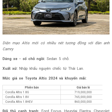
Diện mạo Altis mới có nhiều nét tương đồng với đàn anh
Camry
Dáng xe - số chỗ ngồi:
Sedan 5 chỗ.
Xuất xứ:
Nhập khẩu nguyên chiếc từ Thái Lan.
Mức giá xe Toyota Altis 2024 và khuyến mãi:
Phiên bản
Giá bán lẻ
Corolla Altis 1.8G
719,000,000
Th
Corolla Altis 1.8V
765,000,000
Th
Corolla Altis 1.8HEV
860,000,000
Th
Đối thủ cạnh tranh:
Ford Focus, Hyundai Elantra, Chevrolet