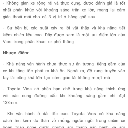
- Không gian xe rộng rãi và thực dụng, được đánh giá là tốt
nhất phân khúc với khoảng sáng trần xe lớn, mang lại cảm
giác thoải mái cho cả 3 vị trí ở hàng ghế sau.
- Sự bền bỉ, xác suất xảy ra lỗi vặt thấp và khả năng tiết
kiệm nhiên liệu cao. Đây được xem là một ưu điểm lớn của
Vios trong phân khúc xe phổ thông.
Nhược điểm:
- Khả năng vận hành chưa thực sự ấn tượng, tiếng gầm của
xe khi tăng tốc phát ra khá ồn. Ngoài ra, độ rung truyền vào
tay lái cũng khá lớn tạo cảm giác lái không mượt mà.
- Toyota Vios có phần hạn chế trong khả năng thích ứng
với các cung đường xấu khi khoảng sáng gầm chỉ đạt
133mm.
- Khi vận hành ở dải tốc cao, Toyota Vios có khả năng
cách âm kém do thân vỏ mỏng, người ngồi trong cabin xe
hoàn toàn nghe được những âm thanh vận hành và âm