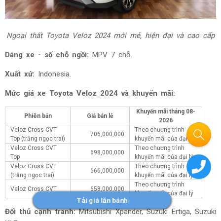
Ngoại thất Toyota Veloz 2024 mới mẻ, hiện đại và cao cấp
Dáng xe - số chỗ ngồi:
MPV 7 chỗ.
Xuất xứ:
Indonesia.
Mức giá xe Toyota Veloz 2024 và khuyến mãi:
Khuyến mãi tháng
08-
Phiên bản
Giá bán lẻ
2026
Veloz Cross CVT
Theo chương trình
706,000,000
Top (trắng ngọc trai)
khuyến mãi của đại lý
Veloz Cross CVT
Theo chương trình
698,000,000
Top
khuyến mãi của đại lý
Veloz Cross CVT
Theo chương trình
666,000,000
(trắng ngọc trai)
khuyến mãi của đại lý
Theo chương trình
Veloz Cross CVT
658,000,000
khuyến mãi của đại lý
Tải giá lăn bánh
Đối thủ cạnh tranh:
Mitsubishi Xpander, Suzuki Ertiga, Suzuki