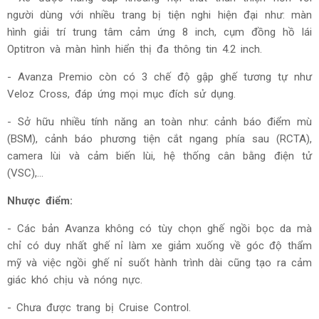
người dùng với nhiều trang bị tiện nghi hiện đại như: màn
hình giải trí trung tâm cảm ứng 8 inch, cụm đồng hồ lái
Optitron và màn hình hiển thị đa thông tin 4.2 inch.
- Avanza Premio còn có 3 chế độ gập ghế tương tự như
Veloz Cross, đáp ứng mọi mục đích sử dụng.
- Sở hữu nhiều tính năng an toàn như: cảnh báo điểm mù
(BSM), cảnh báo phương tiện cắt ngang phía sau (RCTA),
camera lùi và cảm biến lùi, hệ thống cân bằng điện tử
(VSC),...
Nhược điểm:
- Các bản Avanza không có tùy chọn ghế ngồi bọc da mà
chỉ có duy nhất ghế nỉ làm xe giảm xuống về góc độ thẩm
mỹ và việc ngồi ghế nỉ suốt hành trình dài cũng tạo ra cảm
giác khó chịu và nóng nực.
- Chưa được trang bị Cruise Control.