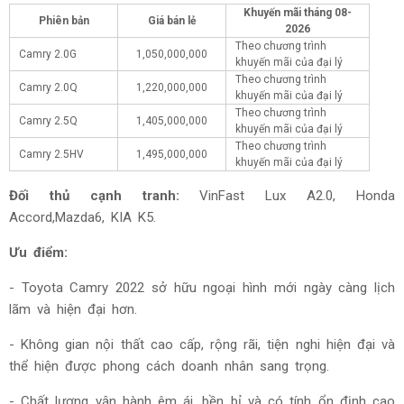
Khuyến mãi tháng
08-
Phiên bản
Giá bán lẻ
2026
Theo chương trình
Camry 2.0G
1,050,000,000
khuyến mãi của đại lý
Theo chương trình
Camry 2.0Q
1,220,000,000
khuyến mãi của đại lý
Theo chương trình
Camry 2.5Q
1,405,000,000
khuyến mãi của đại lý
Theo chương trình
Camry 2.5HV
1,495,000,000
khuyến mãi của đại lý
Đối thủ cạnh tranh:
VinFast Lux A2.0, Honda
Accord,Mazda6, KIA K5.
Ưu điểm:
- Toyota Camry 2022 sở hữu ngoại hình mới ngày càng lịch
lãm và hiện đại hơn.
- Không gian nội thất cao cấp, rộng rãi, tiện nghi hiện đại và
thể hiện được phong cách doanh nhân sang trọng.
- Chất lượng vận hành êm ái, bền bỉ và có tính ổn định cao