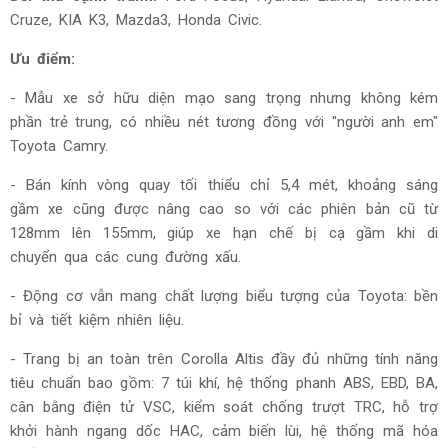
Cruze, KIA K3, Mazda3, Honda Civic.
Ưu điểm:
- Mẫu xe sở hữu diện mạo sang trọng nhưng không kém
phần trẻ trung, có nhiều nét tương đồng với "người anh em"
Toyota Camry.
- Bán kính vòng quay tối thiểu chỉ 5,4 mét, khoảng sáng
gầm xe cũng được nâng cao so với các phiên bản cũ từ
128mm lên 155mm, giúp xe hạn chế bị cạ gầm khi di
chuyển qua các cung đường xấu.
- Động cơ vẫn mang chất lượng biểu tượng của Toyota: bền
bỉ và tiết kiệm nhiên liệu.
- Trang bị an toàn trên Corolla Altis đầy đủ những tính năng
tiêu chuẩn bao gồm:
7 túi khí, hệ thống phanh ABS, EBD, BA,
cân bằng điện tử VSC, kiểm soát chống trượt TRC, hỗ trợ
khởi hành ngang dốc HAC, cảm biến lùi, hệ thống mã hóa