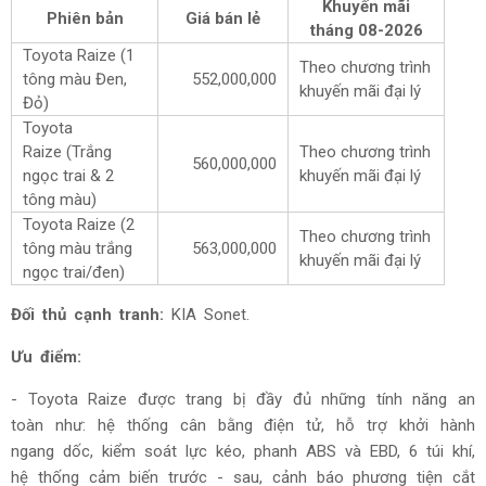
Khuyến mãi
Phiên bản
Giá bán lẻ
tháng
08-2026
Toyota Raize (1
Theo chương trình
tông màu Đen,
552,000,000
khuyến mãi đại lý
Đỏ)
Toyota
Raize
(Trắng
Theo chương trình
560,000,000
ngọc trai & 2
khuyến mãi đại lý
tông màu)
Toyota Raize (2
Theo chương trình
tông màu trắng
563,000,000
khuyến mãi đại lý
ngọc trai/đen)
Đối thủ cạnh tranh:
KIA Sonet.
Ưu điểm:
- Toyota Raize được trang bị đầy đủ những tính năng an
toàn như: hệ thống cân bằng điện tử, hỗ trợ khởi hành
ngang dốc, kiểm soát lực kéo, phanh ABS và EBD, 6 túi khí,
hệ thống cảm biến trước - sau, cảnh báo phương tiện cắt