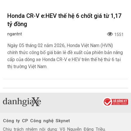
Đáp ứng nhu cầu của khách hàng, Omoda &
Jaecoo Việt Nam bổ sung phiên bản Omoda
C5 Sport, có giá bán ưu đãi dưới 500 triệu
đồng
ngantnt
335
Omoda & Jaecoo Việt Nam vừa chính thức bổ sung phiên
bản Omoda C5 Sport vào danh mục sản phẩm đang phân
phối tại thị trường Việt Nam. Sự xuất hiện của phiên bản
mới không chỉ giúp hoàn thiện dải sản phẩm Omoda C5