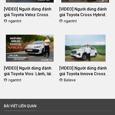
[VIDEO] Người dùng đánh
[VIDEO] Người dùng đánh
giá Toyota Veloz Cross
giá Toyota Cross Hybrid:
TOP: Mẫu 7 chỗ ĐA DỤNG,
Mạnh mẽ, lái nhàn, an toàn
ngantnt
ngantnt
phù hợp cho LÁI MỚI
tuyệt đối
[VIDEO] Người dùng đánh
[VIDEO] Người dùng đánh
giá Toyota Vios: Lành, lái
giá Toyota Innova Cross
êm, tối ưu phương án kinh
Hybrid: tiết kiệm, lái nhàn,
ngantnt
Believe
doanh nhất phân khúc!
êm ái
BÀI VIẾT LIÊN QUAN