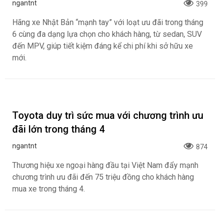
70mai kỷ niệm 10 năm, trình làng A810 Lite
cùng nhiều hoạt động tri ân
ngantnt
361
Để đánh dấu cột mốc đáng nhớ trong hành trình 10 năm
phát triển, 70mai sẽ tổ chức sự kiện kỷ niệm 10 năm
thành lập vào ngày 20/06/2026 tại TASCO Mall (Long
Biên, Hà Nội).