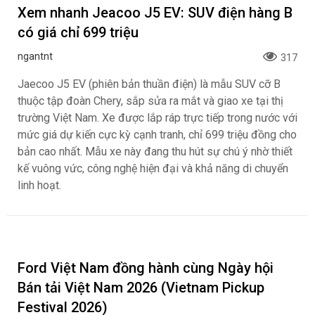
tăng trưởng, tối ưu chi phí mua xe
ngantnt
87
Toyota Vios, Yaris Cross cùng bộ đôi Veloz Cross và
Avanza Premio tiếp tục nhận chương trình khuyến mại
trong tháng 8, giúp khách hàng dễ dàng sở hữu xe trước
tháng Ngâu