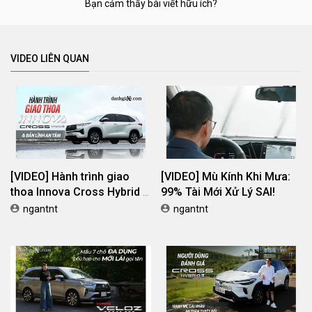
Bạn cảm thấy bài viết hữu ích?
VIDEO LIÊN QUAN
[VIDEO] Hành trình giao
[VIDEO] Mù Kính Khi Mưa:
thoa Innova Cross Hybrid &
99% Tài Mới Xử Lý SAI!
Bản lĩnh an tâm
ngantnt
ngantnt