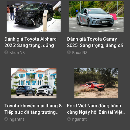
Đánh giá Toyota Alphard
Đánh giá Toyota Camry
2025: Sang trọng, đẳng
2025: Sang trọng, đẳng cấp
cấp, tiện nghi vượt trội
và thân thiện môi trường
Khoa NX
Khoa NX
Toyota khuyến mại tháng 8:
Ford Việt Nam đồng hành
Tiếp sức đà tăng trưởng,
cùng Ngày hội Bán tải Việt
tối ưu chi phí mua xe
Nam 2026 (Vietnam Pickup
ngantnt
ngantnt
Festival 2026)