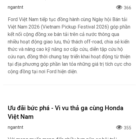
Xem nhanh Jeacoo J5 EV: SUV điện hàng B
có giá chỉ 699 triệu
ngantnt
317
Jaecoo J5 EV (phiên bản thuần điện) là mẫu SUV cỡ B
thuộc tập đoàn Chery, sắp sửa ra mắt và giao xe tại thị
trường Việt Nam. Xe được lắp ráp trực tiếp trong nước với
mức giá dự kiến cực kỳ cạnh tranh, chỉ 699 triệu đồng cho
bản cao nhất. Mẫu xe này đang thu hút sự chú ý nhờ thiết
kế vuông vức, công nghệ hiện đại và khả năng di chuyển
linh hoạt.