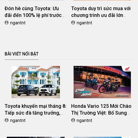
Đón hè cùng Toyota: Ưu
Toyota duy trì sức mua với
đãi đến 100% lệ phí trước
chương trình ưu đãi lớn
bạ
trong tháng 4
ngantnt
ngantnt
BÀI VIẾT NỔI BẬT
Toyota khuyến mại tháng 8:
Honda Vario 125 Mới Chào
Tiếp sức đà tăng trưởng,
Thị Trường Việt: Bổ Sung
tối ưu chi phí mua xe
Phiên Bản Street, Giá Từ
ngantnt
ngantnt
42,69 Triệu Đồng