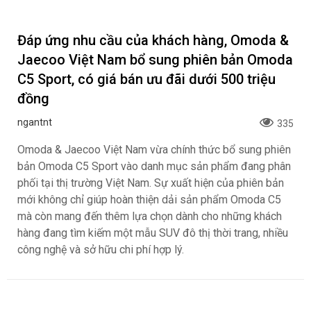
nhiều hoạt động giao lưu, thử thách off-road, chia sẻ kiến
thức và nâng cao kỹ năng sơ cấp cứu, diễn tập cứu hộ
cứu nạn, đồng thời chung tay triển khai hoạt động từ thiện
tại địa phương góp phần lan tỏa những giá trị tích cực cho
cộng đồng tại nơi Ford hiện diện.
Ưu đãi bức phá - Vi vu thả ga cùng Honda