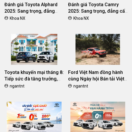
Đánh giá Toyota Alphard
Đánh giá Toyota Camry
2025: Sang trọng, đẳng
2025: Sang trọng, đẳng cấp
cấp, tiện nghi vượt trội
và thân thiện môi trường
Khoa NX
Khoa NX
Toyota khuyến mại tháng 8:
Ford Việt Nam đồng hành
Tiếp sức đà tăng trưởng,
cùng Ngày hội Bán tải Việt
tối ưu chi phí mua xe
Nam 2026 (Vietnam Pickup
ngantnt
ngantnt
Festival 2026)