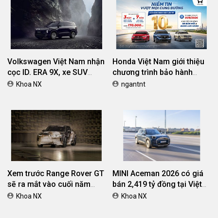
Volkswagen Việt Nam nhận
Honda Việt Nam giới thiệu
cọc ID. ERA 9X, xe SUV
chương trình bảo hành
EREV dự kiến giá dưới 3 tỷ
chính hãng lên tới 10 năm
Khoa NX
ngantnt
đồng
dành cho khách hàng Ôtô
Xem trước Range Rover GT
MINI Aceman 2026 có giá
sẽ ra mắt vào cuối năm
bán 2,419 tỷ đồng tại Việt
2026
Nam
Khoa NX
Khoa NX