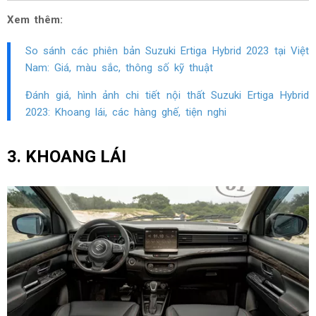
Xem thêm:
So sánh các phiên bản Suzuki Ertiga Hybrid 2023 tại Việt
Nam: Giá, màu sắc, thông số kỹ thuật
Đánh giá, hình ảnh chi tiết nội thất Suzuki Ertiga Hybrid
2023: Khoang lái, các hàng ghế, tiện nghi
3. KHOANG LÁI