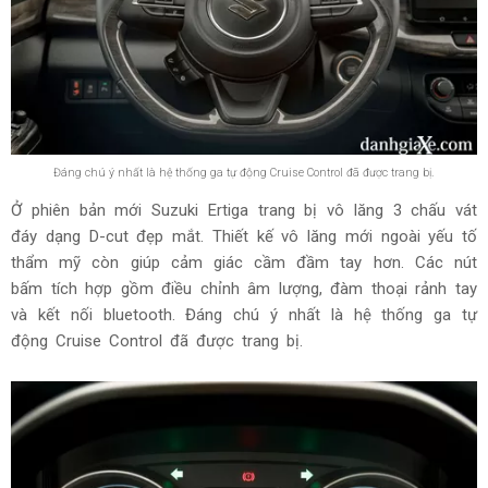
Đáng chú ý nhất là hệ thống ga tự động Cruise Control đã được trang bị.
Ở phiên bản mới Suzuki Ertiga trang bị vô lăng 3 chấu vát
đáy dạng D-cut đẹp mắt. Thiết kế vô lăng mới ngoài yếu tố
thẩm mỹ còn giúp cảm giác cầm đầm tay hơn. Các nút
bấm tích hợp gồm điều chỉnh âm lượng, đàm thoại rảnh tay
và kết nối bluetooth. Đáng chú ý nhất là hệ thống ga tự
động Cruise Control đã được trang bị.