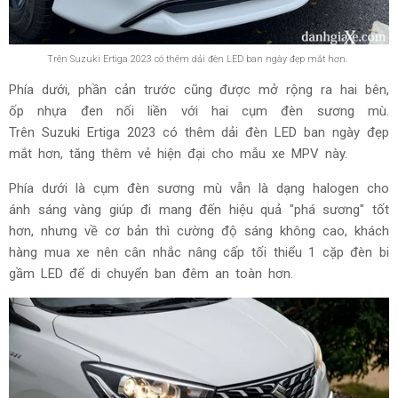
Trên Suzuki Ertiga 2023 có thêm dải đèn LED ban ngày đẹp mắt hơn.
Phía dưới, phần cản trước cũng được mở rộng ra hai bên,
ốp nhựa đen nối liền với hai cụm đèn sương mù.
Trên Suzuki Ertiga 2023 có thêm dải đèn LED ban ngày đẹp
mắt hơn, tăng thêm vẻ hiện đại cho mẫu xe MPV này.
Phía dưới là cụm đèn sương mù vẫn là dạng halogen cho
ánh sáng vàng giúp đi mang đến hiệu quả "phá sương" tốt
hơn, nhưng về cơ bản thì cường độ sáng không cao, khách
hàng mua xe nên cân nhắc nâng cấp tối thiểu 1 cặp đèn bi
gầm LED để di chuyển ban đêm an toàn hơn.