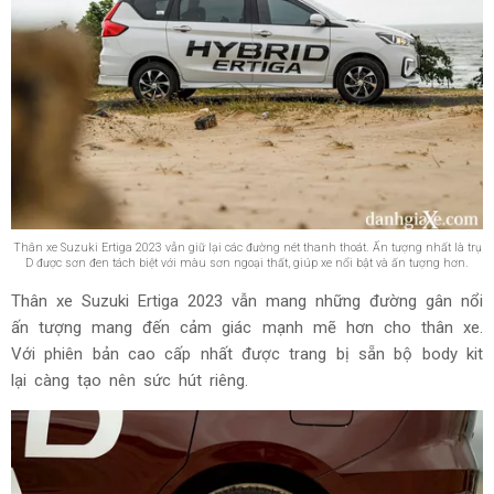
Thân xe Suzuki Ertiga 2023 vẫn giữ lại các đường nét thanh thoát. Ấn tượng nhất là trụ
D được sơn đen tách biệt với màu sơn ngoại thất, giúp xe nổi bật và ấn tượng hơn.
Thân xe Suzuki Ertiga 2023 vẫn mang những đường gân nổi
ấn tượng mang đến cảm giác mạnh mẽ hơn cho thân xe.
Với phiên bản cao cấp nhất được trang bị sẵn bộ body kit
lại càng tạo nên sức hút riêng.