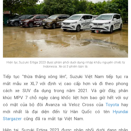
Hiện tại, Suzuki Ertiga 2023 được phân phối dưới dạng nhập khẩu nguyên chiếc từ
Indonesia. Xe có 3 phiên bản là:
Tiếp tục "thừa thắng xông lên", Suzuki Việt Nam tiếp tục ra
mắt mẫu xe XL7 với định vị cao cấp hơn và đi theo phong
cách xe SUV đa dụng trong năm 2021. Và giờ đây, phân
khúc MPV 7 chỗ ngày càng khốc liệt hơn bao giờ hết với sự
có mặt của bộ đôi Avanza và Veloz Cross của
Toyota
hay
mới nhất là đại diện đến từ Hàn Quốc có tên
Hyundai
Stargazer
cũng đã ra mắt tại Việt Nam.
Hiện tại, Suzuki Ertiga 2023 được phân phối dưới dạng nhập