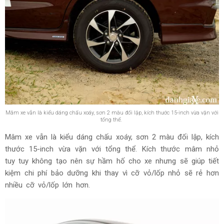
Mâm xe vẫn là kiểu dáng chấu xoáy, sơn 2 màu đối lập, kích thước 15-inch vừa vặn với
tổng thể.
Mâm xe vẫn là kiểu dáng chấu xoáy, sơn 2 màu đối lập, kích
thước 15-inch vừa vặn với tổng thể. Kích thước mâm nhỏ
tuy tuy không tạo nên sự hầm hố cho xe nhưng sẽ giúp tiết
kiệm chi phí bảo dưỡng khi thay vì cỡ vỏ/lốp nhỏ sẽ rẻ hơn
nhiều cỡ vỏ/lốp lớn hơn.