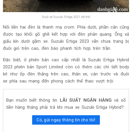
Đuôi xe Suzuki Ertiga 2021 bề thế
Nối liền hai đèn là thanh mạ crom. Phía dưới, phần cản cũng
được tạo khối gồ ghề kết hợp với đèn phản quang. Ống xả
giấu kín dưới gầm xe. Suzuki Ertiga 2023 vẫn chưa trang bị
đuôi gió trên cao, đèn báo phanh tích hợp trên trần.
Đặc biệt, ở phiên bản cao cấp nhất là Suzuki Ertiga Hybrid
2023 phiên bản Sport Limited còn có thêm các chi tiết body
kit như ốp đèn thắng trên cao, thân xe, cản trước và đuôi
xe phía sau mang đến phong cách thể thao vượt trội.
Bạn muốn biết thông tin
LÃI SUẤT NGÂN HÀNG
và số
tiền hàng tháng phải trả khi mua xe Suzuki Ertiga Hybrid?
Có, gửi ngay thông tin cho tôi!