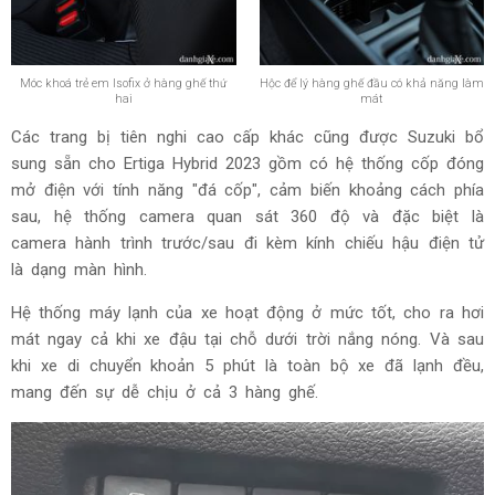
Móc khoá trẻ em Isofix ở hàng ghế thứ
Hộc để lý hàng ghế đầu có khả năng làm
hai
mát
Các trang bị tiên nghi cao cấp khác cũng được Suzuki bổ
sung sẵn cho Ertiga Hybrid 2023 gồm có hệ thống cốp đóng
mở điện với tính năng "đá cốp", cảm biến khoảng cách phía
sau, hệ thống camera quan sát 360 độ và đặc biệt là
camera hành trình trước/sau đi kèm kính chiếu hậu điện tử
là dạng màn hình.
Hệ thống máy lạnh của xe hoạt động ở mức tốt, cho ra hơi
mát ngay cả khi xe đậu tại chỗ dưới trời nắng nóng. Và sau
khi xe di chuyển khoản 5 phút là toàn bộ xe đã lạnh đều,
mang đến sự dễ chịu ở cả 3 hàng ghế.