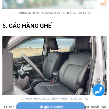
camera hành trình trước/sau đi kèm kính chiếu hậu điện tử
5. CÁC HÀNG GHẾ
Ghế ngồi trên xe bọc da kèm chỉ khâu màu đỏ đẹp mắt
Tải giá lăn bánh
Ưu tiên khi chọn mua xe MPV 7 chỗ là ghế ngồi thoải mái