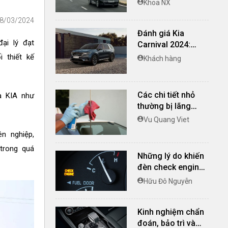
Khoa NX
cùng trải nghiệm
18/03/2024
vận hành khác biệt
Đánh giá Kia
ại lý đạt
Carnival 2024:
Nâng cấp toàn
 thiết kế
Khách hàng
diện, trải nghiệm
xứng tầm
Các chi tiết nhỏ
a KIA như
thường bị lãng
quên trong việc
Vu Quang Viet
bảo dưỡng xe ô tô
n nghiệp,
trong quá
Những lý do khiến
đèn check engine
bật sáng
Hữu Đô Nguyễn
Kinh nghiệm chẩn
đoán, bảo trì và