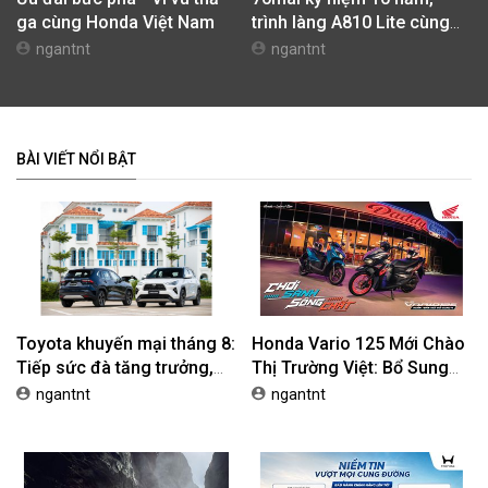
ga cùng Honda Việt Nam
trình làng A810 Lite cùng
nhiều hoạt động tri ân
ngantnt
ngantnt
BÀI VIẾT NỔI BẬT
Toyota khuyến mại tháng 8:
Honda Vario 125 Mới Chào
Tiếp sức đà tăng trưởng,
Thị Trường Việt: Bổ Sung
tối ưu chi phí mua xe
Phiên Bản Street, Giá Từ
ngantnt
ngantnt
42,69 Triệu Đồng