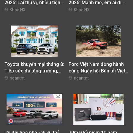
2026: Lái thú vị, nhiều tiện
2026: Mạnh mẽ, êm ái đi
nghi, giá cạnh tranh
cùng hệ thống ADAS hoàn
Khoa NX
Khoa NX
hảo
Toyota khuyến mại tháng 8:
Ford Việt Nam đồng hành
Tiếp sức đà tăng trưởng,
cùng Ngày hội Bán tải Việt
tối ưu chi phí mua xe
Nam 2026 (Vietnam Pickup
ngantnt
ngantnt
Festival 2026)
Ưu đãi bức phá - Vi vu thả
70mai kỷ niệm 10 năm,