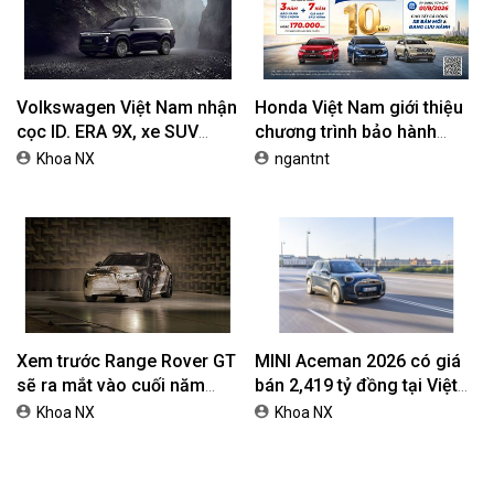
Volkswagen Việt Nam nhận
Honda Việt Nam giới thiệu
cọc ID. ERA 9X, xe SUV
chương trình bảo hành
EREV dự kiến giá dưới 3 tỷ
chính hãng lên tới 10 năm
Khoa NX
ngantnt
đồng
dành cho khách hàng Ôtô
Xem trước Range Rover GT
MINI Aceman 2026 có giá
sẽ ra mắt vào cuối năm
bán 2,419 tỷ đồng tại Việt
2026
Nam
Khoa NX
Khoa NX